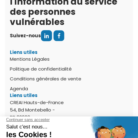
l'information au service
des personnes
vulnérables
Suivez-nous
Liens utiles
Mentions Légales
Politique de confidentialité
Conditions générales de vente
Agenda
Liens utiles
CREAI Hauts-de-France
54, Bd Montebello -
BP 92009
59011 Lille Cedex
Tél. 03 20 17 03 03