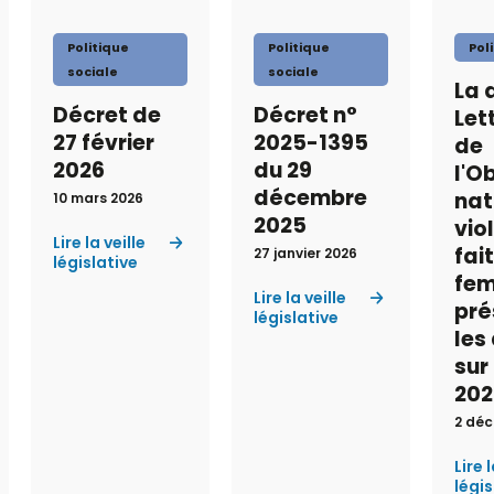
Politique
Politique
Pol
sociale
sociale
La 
Décret de
Décret n°
Let
27 février
2025-1395
de
2026
du 29
l'O
décembre
nat
10 mars 2026
2025
vio
Lire la veille
fai
27 janvier 2026
législative
fe
Lire la veille
pré
législative
les
sur
202
2 dé
Lire l
légis