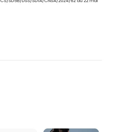
DGCS/SD5B/DSS/SD1A/CNSA/2024/62 du 22 mai