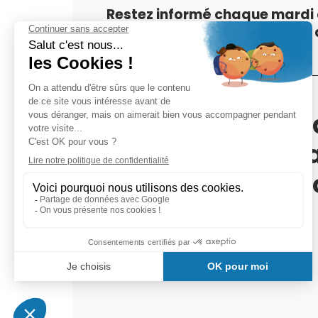
Restez informé chaque mardi 
actualités en vous inscrivant a
Ensemble pour l'
et l'information 
service des per
vulnérables
Suivez-nous