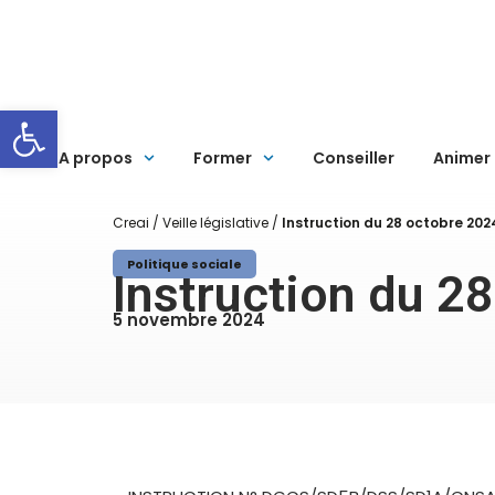
Ouvrir la barre d’outils
A propos
Former
Conseiller
Animer
Creai
/
Veille législative
/
Instruction du 28 octobre 202
Politique sociale
Instruction du 2
5 novembre 2024