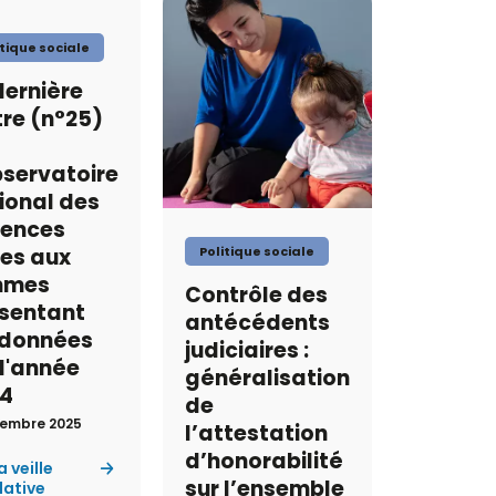
itique sociale
dernière
tre (n°25)
bservatoire
ional des
lences
Politique sociale
tes aux
mmes
Contrôle des
sentant
antécédents
 données
judiciaires :
 l'année
généralisation
4
de
cembre 2025
l’attestation
d’honorabilité
a veille
sur l’ensemble
lative