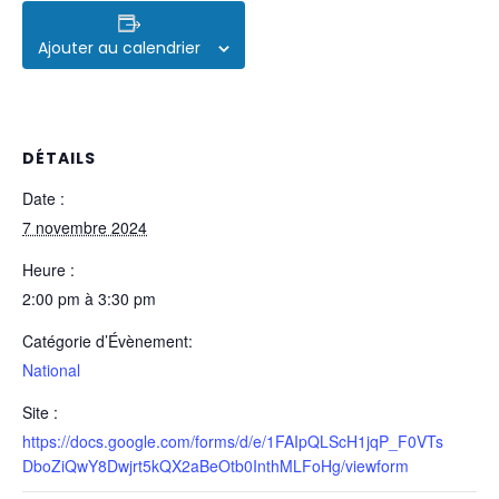
Ajouter au calendrier
DÉTAILS
Date :
7 novembre 2024
Heure :
2:00 pm à 3:30 pm
Catégorie d’Évènement:
National
Site :
https://docs.google.com/forms/d/e/1FAIpQLScH1jqP_F0VTs
DboZiQwY8Dwjrt5kQX2aBeOtb0InthMLFoHg/viewform